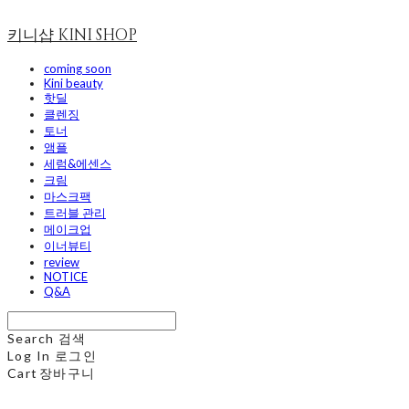
키니샵 KINI SHOP
coming soon
Kini beauty
핫딜
클렌징
토너
앰플
세럼&에센스
크림
마스크팩
트러블 관리
메이크업
이너뷰티
review
NOTICE
Q&A
Search
검색
Log In
로그인
Cart
장바구니