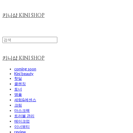
키니샵 KINI SHOP
키니샵 KINI SHOP
coming soon
Kini beauty
핫딜
클렌징
토너
앰플
세럼&에센스
크림
마스크팩
트러블 관리
메이크업
이너뷰티
review