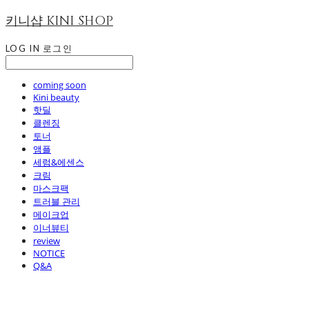
키니샵 KINI SHOP
LOG IN
로그인
coming soon
Kini beauty
핫딜
클렌징
토너
앰플
세럼&에센스
크림
마스크팩
트러블 관리
메이크업
이너뷰티
review
NOTICE
Q&A