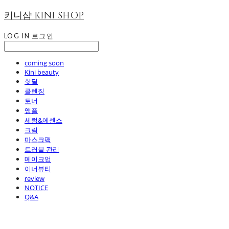
키니샵 KINI SHOP
LOG IN
로그인
coming soon
Kini beauty
핫딜
클렌징
토너
앰플
세럼&에센스
크림
마스크팩
트러블 관리
메이크업
이너뷰티
review
NOTICE
Q&A