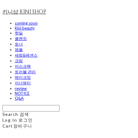
키니샵 KINI SHOP
coming soon
Kini beauty
핫딜
클렌징
토너
앰플
세럼&에센스
크림
마스크팩
트러블 관리
메이크업
이너뷰티
review
NOTICE
Q&A
Search
검색
Log In
로그인
Cart
장바구니