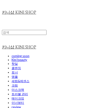
키니샵 KINI SHOP
키니샵 KINI SHOP
coming soon
Kini beauty
핫딜
클렌징
토너
앰플
세럼&에센스
크림
마스크팩
트러블 관리
메이크업
이너뷰티
review