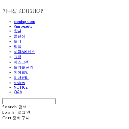
키니샵 KINI SHOP
coming soon
Kini beauty
핫딜
클렌징
토너
앰플
세럼&에센스
크림
마스크팩
트러블 관리
메이크업
이너뷰티
review
NOTICE
Q&A
Search
검색
Log In
로그인
Cart
장바구니