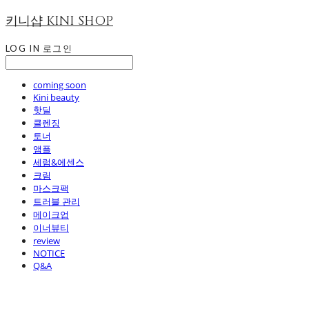
키니샵 KINI SHOP
LOG IN
로그인
coming soon
Kini beauty
핫딜
클렌징
토너
앰플
세럼&에센스
크림
마스크팩
트러블 관리
메이크업
이너뷰티
review
NOTICE
Q&A