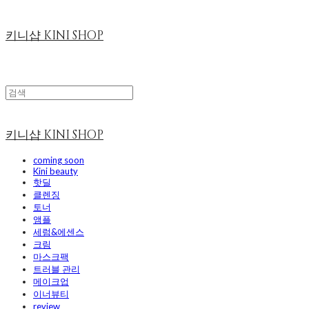
키니샵 KINI SHOP
키니샵 KINI SHOP
coming soon
Kini beauty
핫딜
클렌징
토너
앰플
세럼&에센스
크림
마스크팩
트러블 관리
메이크업
이너뷰티
review