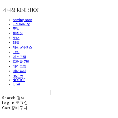
키니샵 KINI SHOP
coming soon
Kini beauty
핫딜
클렌징
토너
앰플
세럼&에센스
크림
마스크팩
트러블 관리
메이크업
이너뷰티
review
NOTICE
Q&A
Search
검색
Log In
로그인
Cart
장바구니