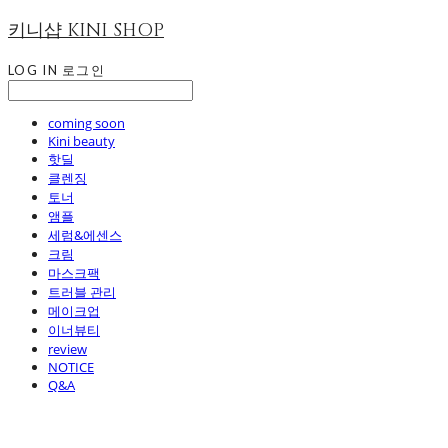
키니샵 KINI SHOP
LOG IN
로그인
coming soon
Kini beauty
핫딜
클렌징
토너
앰플
세럼&에센스
크림
마스크팩
트러블 관리
메이크업
이너뷰티
review
NOTICE
Q&A