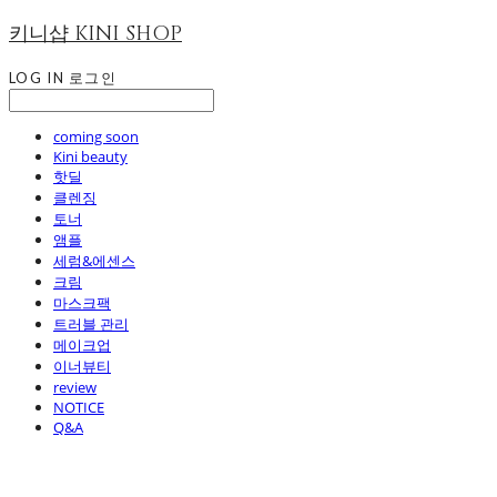
키니샵 KINI SHOP
LOG IN
로그인
coming soon
Kini beauty
핫딜
클렌징
토너
앰플
세럼&에센스
크림
마스크팩
트러블 관리
메이크업
이너뷰티
review
NOTICE
Q&A