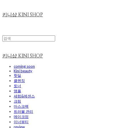
키니샵 KINI SHOP
키니샵 KINI SHOP
coming soon
Kini beauty
핫딜
클렌징
토너
앰플
세럼&에센스
크림
마스크팩
트러블 관리
메이크업
이너뷰티
review