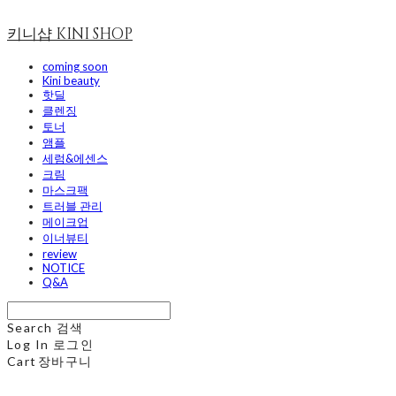
키니샵 KINI SHOP
coming soon
Kini beauty
핫딜
클렌징
토너
앰플
세럼&에센스
크림
마스크팩
트러블 관리
메이크업
이너뷰티
review
NOTICE
Q&A
Search
검색
Log In
로그인
Cart
장바구니