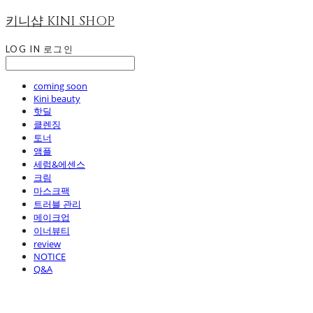
키니샵 KINI SHOP
LOG IN
로그인
coming soon
Kini beauty
핫딜
클렌징
토너
앰플
세럼&에센스
크림
마스크팩
트러블 관리
메이크업
이너뷰티
review
NOTICE
Q&A