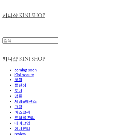
키니샵 KINI SHOP
키니샵 KINI SHOP
coming soon
Kini beauty
핫딜
클렌징
토너
앰플
세럼&에센스
크림
마스크팩
트러블 관리
메이크업
이너뷰티
review