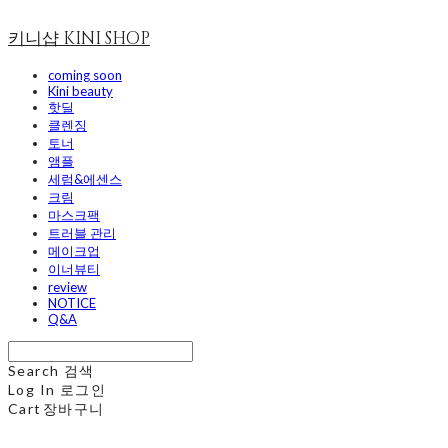
키니샵 KINI SHOP
coming soon
Kini beauty
핫딜
클렌징
토너
앰플
세럼&에센스
크림
마스크팩
트러블 관리
메이크업
이너뷰티
review
NOTICE
Q&A
Search
검색
Log In
로그인
Cart
장바구니