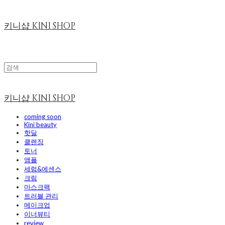
키니샵 KINI SHOP
키니샵 KINI SHOP
coming soon
Kini beauty
핫딜
클렌징
토너
앰플
세럼&에센스
크림
마스크팩
트러블 관리
메이크업
이너뷰티
review