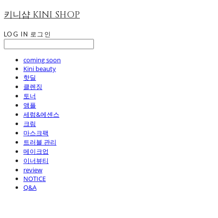
키니샵 KINI SHOP
LOG IN
로그인
coming soon
Kini beauty
핫딜
클렌징
토너
앰플
세럼&에센스
크림
마스크팩
트러블 관리
메이크업
이너뷰티
review
NOTICE
Q&A