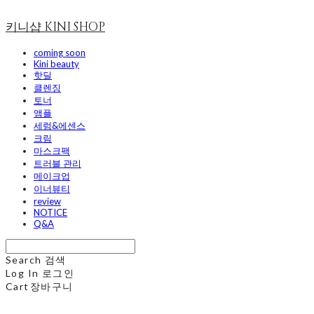
키니샵 KINI SHOP
coming soon
Kini beauty
핫딜
클렌징
토너
앰플
세럼&에센스
크림
마스크팩
트러블 관리
메이크업
이너뷰티
review
NOTICE
Q&A
Search
검색
Log In
로그인
Cart
장바구니