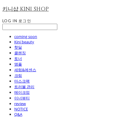
키니샵 KINI SHOP
LOG IN
로그인
coming soon
Kini beauty
핫딜
클렌징
토너
앰플
세럼&에센스
크림
마스크팩
트러블 관리
메이크업
이너뷰티
review
NOTICE
Q&A