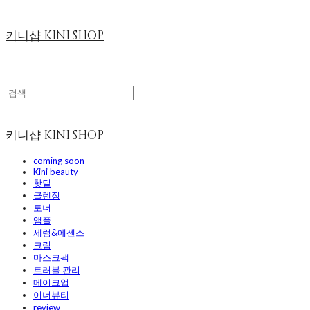
키니샵 KINI SHOP
키니샵 KINI SHOP
coming soon
Kini beauty
핫딜
클렌징
토너
앰플
세럼&에센스
크림
마스크팩
트러블 관리
메이크업
이너뷰티
review