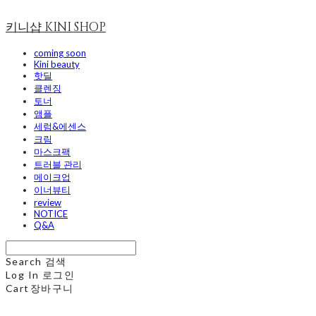
키니샵 KINI SHOP
coming soon
Kini beauty
핫딜
클렌징
토너
앰플
세럼&에센스
크림
마스크팩
트러블 관리
메이크업
이너뷰티
review
NOTICE
Q&A
Search
검색
Log In
로그인
Cart
장바구니