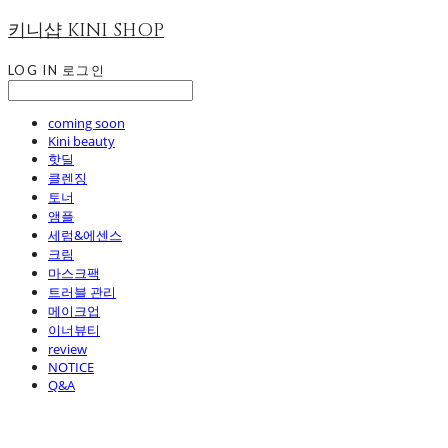
키니샵 KINI SHOP
LOG IN
로그인
coming soon
Kini beauty
핫딜
클렌징
토너
앰플
세럼&에센스
크림
마스크팩
트러블 관리
메이크업
이너뷰티
review
NOTICE
Q&A