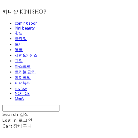
키니샵 KINI SHOP
coming soon
Kini beauty
핫딜
클렌징
토너
앰플
세럼&에센스
크림
마스크팩
트러블 관리
메이크업
이너뷰티
review
NOTICE
Q&A
Search
검색
Log In
로그인
Cart
장바구니