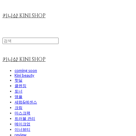
키니샵 KINI SHOP
키니샵 KINI SHOP
coming soon
Kini beauty
핫딜
클렌징
토너
앰플
세럼&에센스
크림
마스크팩
트러블 관리
메이크업
이너뷰티
review