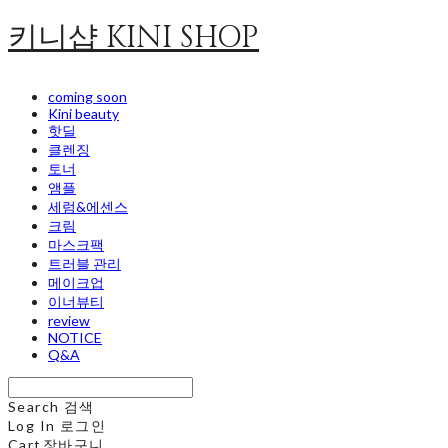
키니샵 KINI SHOP
coming soon
Kini beauty
핫딜
클렌징
토너
앰플
세럼&에센스
크림
마스크팩
트러블 관리
메이크업
이너뷰티
review
NOTICE
Q&A
Search
검색
Log In
로그인
Cart
장바구니