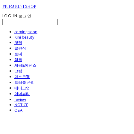
키니샵 KINI SHOP
LOG IN
로그인
coming soon
Kini beauty
핫딜
클렌징
토너
앰플
세럼&에센스
크림
마스크팩
트러블 관리
메이크업
이너뷰티
review
NOTICE
Q&A