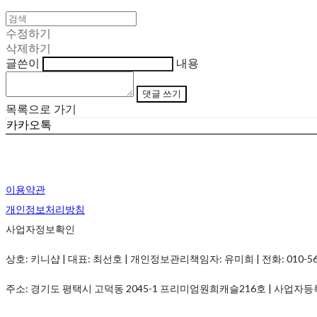
수정하기
삭제하기
글쓴이
내용
댓글 쓰기
목록으로 가기
카카오톡
이용약관
개인정보처리방침
사업자정보확인
상호: 키니샵 | 대표: 최선호 | 개인정보관리책임자: 유미희 | 전화: 010-5690-
주소: 경기도 평택시 고덕동 2045-1 프리미엄원희캐슬216호 | 사업자