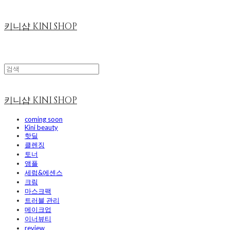
키니샵 KINI SHOP
키니샵 KINI SHOP
coming soon
Kini beauty
핫딜
클렌징
토너
앰플
세럼&에센스
크림
마스크팩
트러블 관리
메이크업
이너뷰티
review