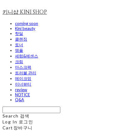
키니샵 KINI SHOP
coming soon
Kini beauty
핫딜
클렌징
토너
앰플
세럼&에센스
크림
마스크팩
트러블 관리
메이크업
이너뷰티
review
NOTICE
Q&A
Search
검색
Log In
로그인
Cart
장바구니