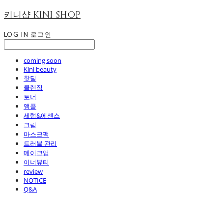
키니샵 KINI SHOP
LOG IN
로그인
coming soon
Kini beauty
핫딜
클렌징
토너
앰플
세럼&에센스
크림
마스크팩
트러블 관리
메이크업
이너뷰티
review
NOTICE
Q&A