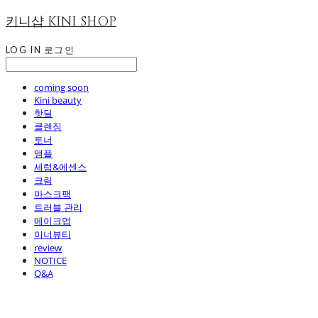
키니샵 KINI SHOP
LOG IN
로그인
coming soon
Kini beauty
핫딜
클렌징
토너
앰플
세럼&에센스
크림
마스크팩
트러블 관리
메이크업
이너뷰티
review
NOTICE
Q&A