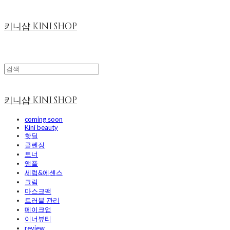
키니샵 KINI SHOP
키니샵 KINI SHOP
coming soon
Kini beauty
핫딜
클렌징
토너
앰플
세럼&에센스
크림
마스크팩
트러블 관리
메이크업
이너뷰티
review