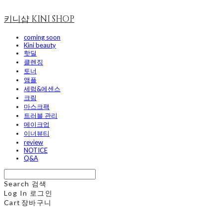
키니샵 KINI SHOP
coming soon
Kini beauty
핫딜
클렌징
토너
앰플
세럼&에센스
크림
마스크팩
트러블 관리
메이크업
이너뷰티
review
NOTICE
Q&A
Search
검색
Log In
로그인
Cart
장바구니