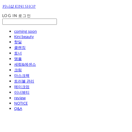
키니샵 KINI SHOP
LOG IN
로그인
coming soon
Kini beauty
핫딜
클렌징
토너
앰플
세럼&에센스
크림
마스크팩
트러블 관리
메이크업
이너뷰티
review
NOTICE
Q&A