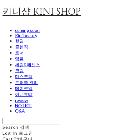
키니샵 KINI SHOP
coming soon
Kini beauty
핫딜
클렌징
토너
앰플
세럼&에센스
크림
마스크팩
트러블 관리
메이크업
이너뷰티
review
NOTICE
Q&A
Search
검색
Log In
로그인
Cart
장바구니