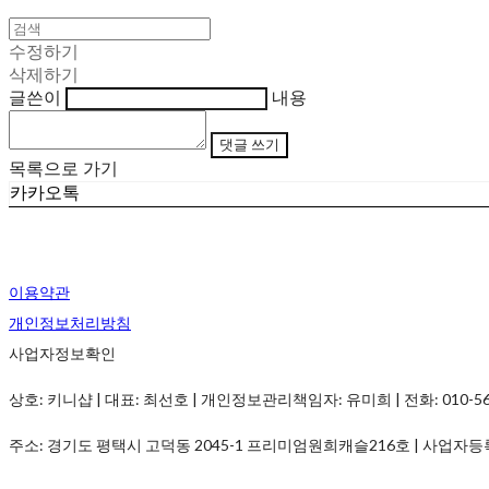
수정하기
삭제하기
글쓴이
내용
댓글 쓰기
목록으로 가기
카카오톡
이용약관
개인정보처리방침
사업자정보확인
상호: 키니샵 | 대표: 최선호 | 개인정보관리책임자: 유미희 | 전화: 010-5690-
주소: 경기도 평택시 고덕동 2045-1 프리미엄원희캐슬216호 | 사업자