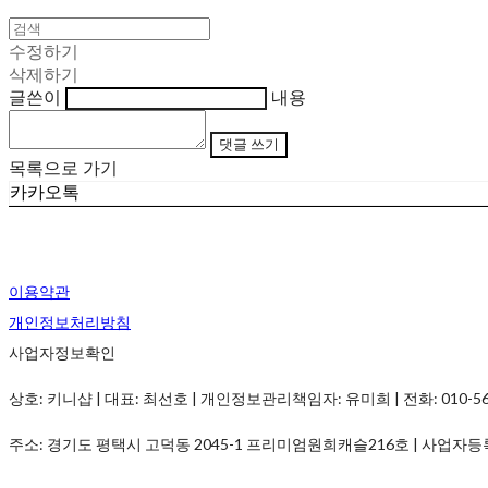
수정하기
삭제하기
글쓴이
내용
댓글 쓰기
목록으로 가기
카카오톡
이용약관
개인정보처리방침
사업자정보확인
상호: 키니샵 | 대표: 최선호 | 개인정보관리책임자: 유미희 | 전화: 010-5690-
주소: 경기도 평택시 고덕동 2045-1 프리미엄원희캐슬216호 | 사업자