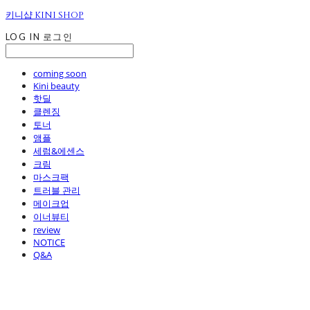
키니샵 KINI SHOP
LOG IN
로그인
coming soon
Kini beauty
핫딜
클렌징
토너
앰플
세럼&에센스
크림
마스크팩
트러블 관리
메이크업
이너뷰티
review
NOTICE
Q&A