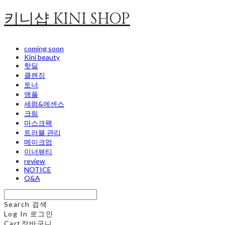
키니샵 KINI SHOP
coming soon
Kini beauty
핫딜
클렌징
토너
앰플
세럼&에센스
크림
마스크팩
트러블 관리
메이크업
이너뷰티
review
NOTICE
Q&A
Search
검색
Log In
로그인
Cart
장바구니