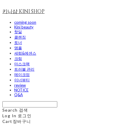
키니샵 KINI SHOP
coming soon
Kini beauty
핫딜
클렌징
토너
앰플
세럼&에센스
크림
마스크팩
트러블 관리
메이크업
이너뷰티
review
NOTICE
Q&A
Search
검색
Log In
로그인
Cart
장바구니