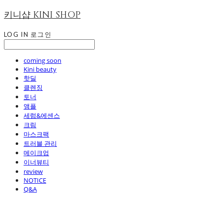
키니샵 KINI SHOP
LOG IN
로그인
coming soon
Kini beauty
핫딜
클렌징
토너
앰플
세럼&에센스
크림
마스크팩
트러블 관리
메이크업
이너뷰티
review
NOTICE
Q&A