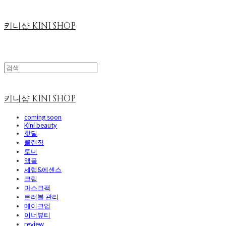
키니샵 KINI SHOP
키니샵 KINI SHOP
coming soon
Kini beauty
핫딜
클렌징
토너
앰플
세럼&에센스
크림
마스크팩
트러블 관리
메이크업
이너뷰티
review