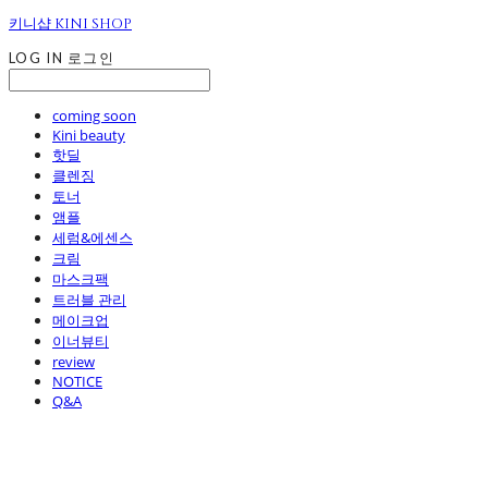
키니샵 KINI SHOP
LOG IN
로그인
coming soon
Kini beauty
핫딜
클렌징
토너
앰플
세럼&에센스
크림
마스크팩
트러블 관리
메이크업
이너뷰티
review
NOTICE
Q&A