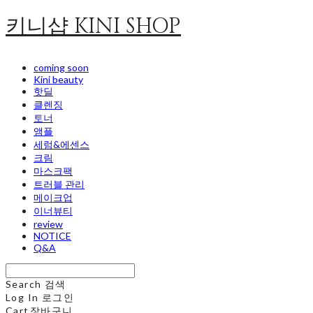
키니샵 KINI SHOP
coming soon
Kini beauty
핫딜
클렌징
토너
앰플
세럼&에센스
크림
마스크팩
트러블 관리
메이크업
이너뷰티
review
NOTICE
Q&A
Search
검색
Log In
로그인
Cart
장바구니