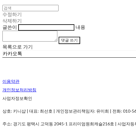
수정하기
삭제하기
글쓴이
내용
댓글 쓰기
목록으로 가기
카카오톡
이용약관
개인정보처리방침
사업자정보확인
상호: 키니샵 | 대표: 최선호 | 개인정보관리책임자: 유미희 | 전화: 010-5690-
주소: 경기도 평택시 고덕동 2045-1 프리미엄원희캐슬216호 | 사업자