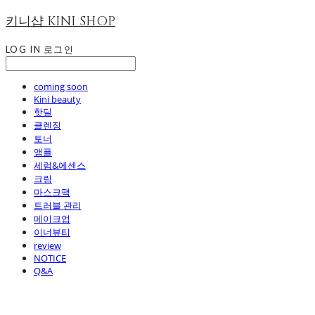
키니샵 KINI SHOP
LOG IN
로그인
coming soon
Kini beauty
핫딜
클렌징
토너
앰플
세럼&에센스
크림
마스크팩
트러블 관리
메이크업
이너뷰티
review
NOTICE
Q&A