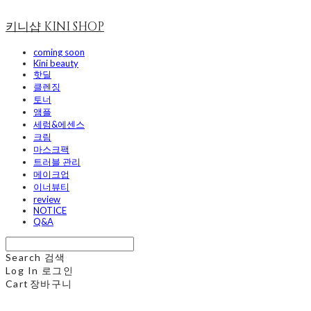
키니샵 KINI SHOP
coming soon
Kini beauty
핫딜
클렌징
토너
앰플
세럼&에센스
크림
마스크팩
트러블 관리
메이크업
이너뷰티
review
NOTICE
Q&A
Search
검색
Log In
로그인
Cart
장바구니