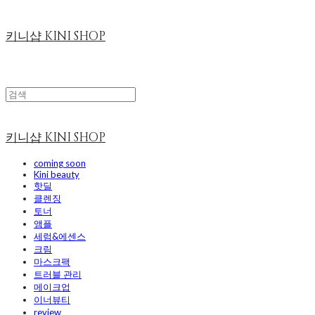
키니샵 KINI SHOP
키니샵 KINI SHOP
coming soon
Kini beauty
핫딜
클렌징
토너
앰플
세럼&에센스
크림
마스크팩
트러블 관리
메이크업
이너뷰티
review