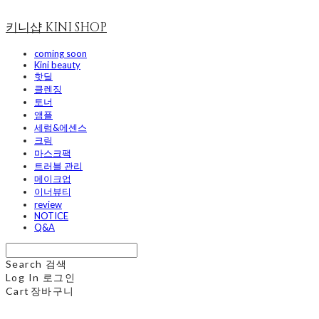
키니샵 KINI SHOP
coming soon
Kini beauty
핫딜
클렌징
토너
앰플
세럼&에센스
크림
마스크팩
트러블 관리
메이크업
이너뷰티
review
NOTICE
Q&A
Search
검색
Log In
로그인
Cart
장바구니