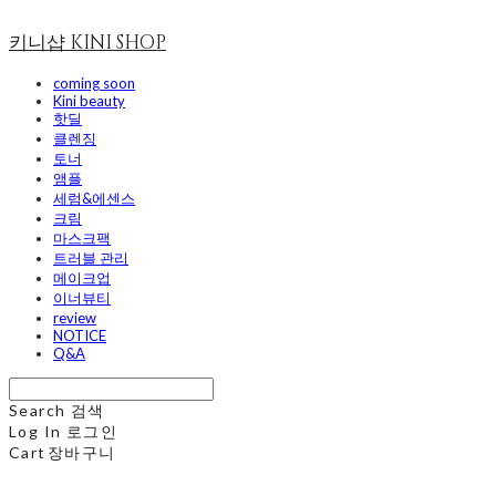
키니샵 KINI SHOP
coming soon
Kini beauty
핫딜
클렌징
토너
앰플
세럼&에센스
크림
마스크팩
트러블 관리
메이크업
이너뷰티
review
NOTICE
Q&A
Search
검색
Log In
로그인
Cart
장바구니