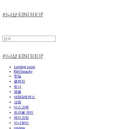
키니샵 KINI SHOP
키니샵 KINI SHOP
coming soon
Kini beauty
핫딜
클렌징
토너
앰플
세럼&에센스
크림
마스크팩
트러블 관리
메이크업
이너뷰티
review