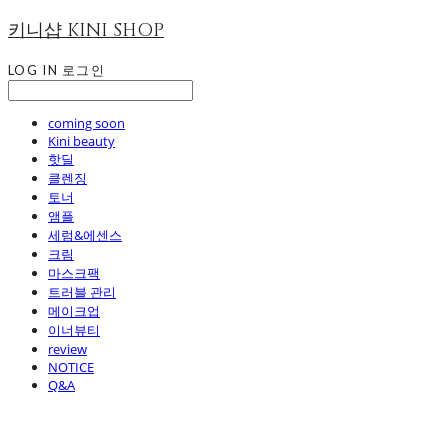
키니샵 KINI SHOP
LOG IN
로그인
coming soon
Kini beauty
핫딜
클렌징
토너
앰플
세럼&에센스
크림
마스크팩
트러블 관리
메이크업
이너뷰티
review
NOTICE
Q&A