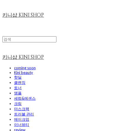
키니샵 KINI SHOP
키니샵 KINI SHOP
coming soon
Kini beauty
핫딜
클렌징
토너
앰플
세럼&에센스
크림
마스크팩
트러블 관리
메이크업
이너뷰티
review