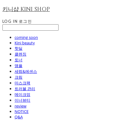
키니샵 KINI SHOP
LOG IN
로그인
coming soon
Kini beauty
핫딜
클렌징
토너
앰플
세럼&에센스
크림
마스크팩
트러블 관리
메이크업
이너뷰티
review
NOTICE
Q&A