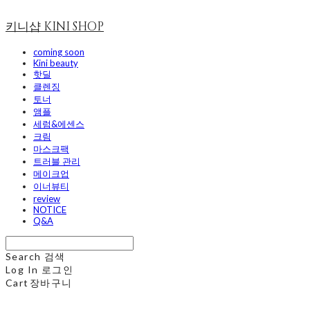
키니샵 KINI SHOP
coming soon
Kini beauty
핫딜
클렌징
토너
앰플
세럼&에센스
크림
마스크팩
트러블 관리
메이크업
이너뷰티
review
NOTICE
Q&A
Search
검색
Log In
로그인
Cart
장바구니