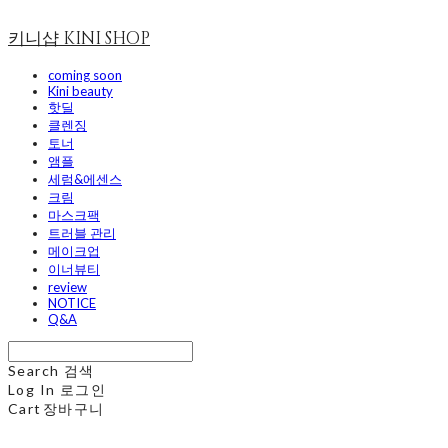
키니샵 KINI SHOP
coming soon
Kini beauty
핫딜
클렌징
토너
앰플
세럼&에센스
크림
마스크팩
트러블 관리
메이크업
이너뷰티
review
NOTICE
Q&A
Search
검색
Log In
로그인
Cart
장바구니