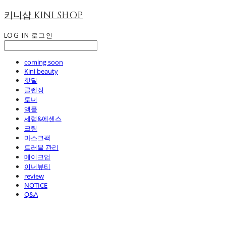
키니샵 KINI SHOP
LOG IN
로그인
coming soon
Kini beauty
핫딜
클렌징
토너
앰플
세럼&에센스
크림
마스크팩
트러블 관리
메이크업
이너뷰티
review
NOTICE
Q&A