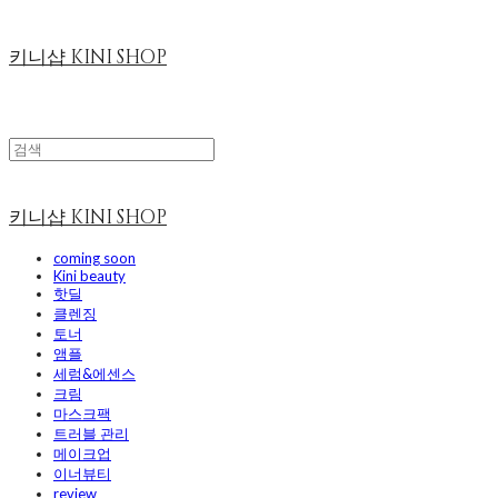
키니샵 KINI SHOP
키니샵 KINI SHOP
coming soon
Kini beauty
핫딜
클렌징
토너
앰플
세럼&에센스
크림
마스크팩
트러블 관리
메이크업
이너뷰티
review