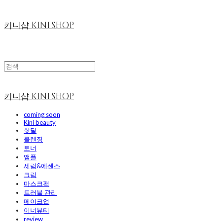
키니샵 KINI SHOP
키니샵 KINI SHOP
coming soon
Kini beauty
핫딜
클렌징
토너
앰플
세럼&에센스
크림
마스크팩
트러블 관리
메이크업
이너뷰티
review