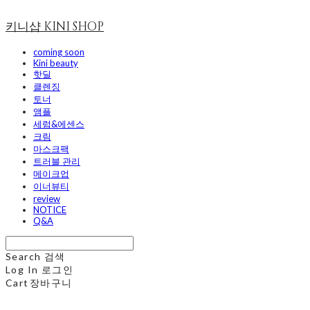
키니샵 KINI SHOP
coming soon
Kini beauty
핫딜
클렌징
토너
앰플
세럼&에센스
크림
마스크팩
트러블 관리
메이크업
이너뷰티
review
NOTICE
Q&A
Search
검색
Log In
로그인
Cart
장바구니