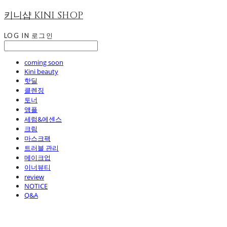
키니샵 KINI SHOP
LOG IN
로그인
coming soon
Kini beauty
핫딜
클렌징
토너
앰플
세럼&에센스
크림
마스크팩
트러블 관리
메이크업
이너뷰티
review
NOTICE
Q&A