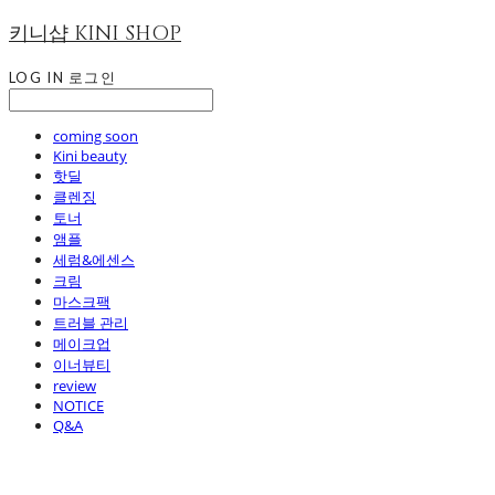
키니샵 KINI SHOP
LOG IN
로그인
coming soon
Kini beauty
핫딜
클렌징
토너
앰플
세럼&에센스
크림
마스크팩
트러블 관리
메이크업
이너뷰티
review
NOTICE
Q&A