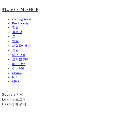
키니샵 KINI SHOP
coming soon
Kini beauty
핫딜
클렌징
토너
앰플
세럼&에센스
크림
마스크팩
트러블 관리
메이크업
이너뷰티
review
NOTICE
Q&A
Search
검색
Log In
로그인
Cart
장바구니