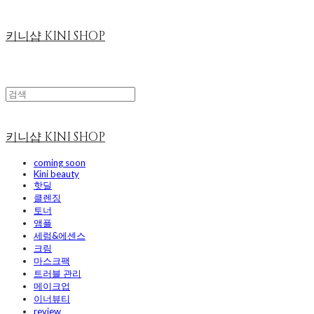
키니샵 KINI SHOP
키니샵 KINI SHOP
coming soon
Kini beauty
핫딜
클렌징
토너
앰플
세럼&에센스
크림
마스크팩
트러블 관리
메이크업
이너뷰티
review