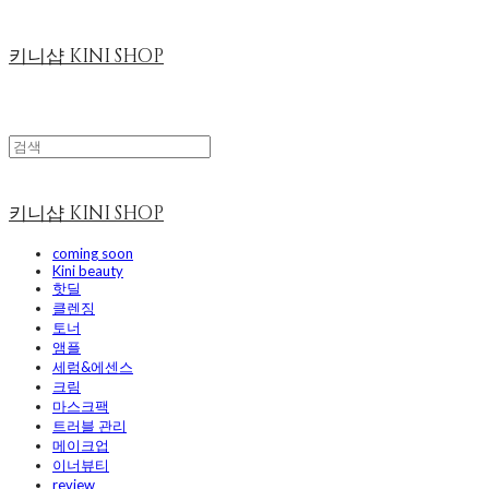
키니샵 KINI SHOP
키니샵 KINI SHOP
coming soon
Kini beauty
핫딜
클렌징
토너
앰플
세럼&에센스
크림
마스크팩
트러블 관리
메이크업
이너뷰티
review