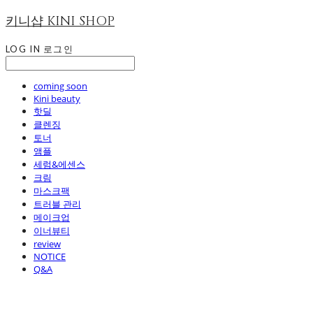
키니샵 KINI SHOP
LOG IN
로그인
coming soon
Kini beauty
핫딜
클렌징
토너
앰플
세럼&에센스
크림
마스크팩
트러블 관리
메이크업
이너뷰티
review
NOTICE
Q&A