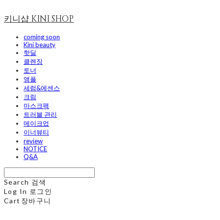
키니샵 KINI SHOP
coming soon
Kini beauty
핫딜
클렌징
토너
앰플
세럼&에센스
크림
마스크팩
트러블 관리
메이크업
이너뷰티
review
NOTICE
Q&A
Search
검색
Log In
로그인
Cart
장바구니