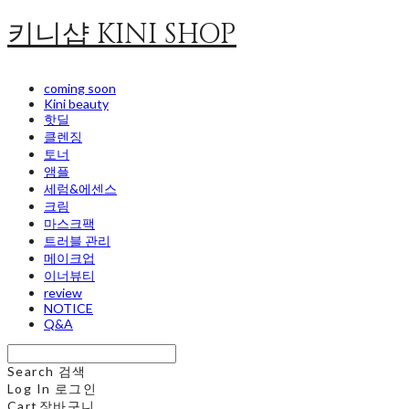
키니샵 KINI SHOP
coming soon
Kini beauty
핫딜
클렌징
토너
앰플
세럼&에센스
크림
마스크팩
트러블 관리
메이크업
이너뷰티
review
NOTICE
Q&A
Search
검색
Log In
로그인
Cart
장바구니