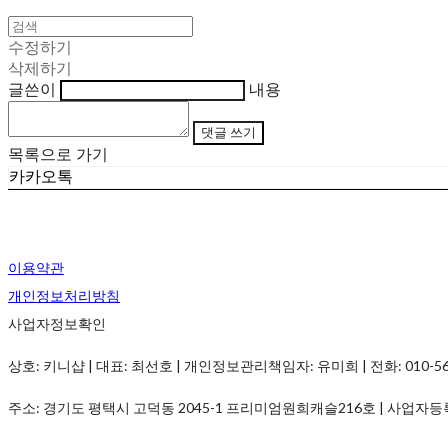
수정하기
삭제하기
글쓴이
내용
댓글 쓰기
목록으로 가기
카카오톡
이용약관
개인정보처리방침
사업자정보확인
상호: 키니샵 | 대표: 최선호 | 개인정보관리책임자: 유미희 | 전화: 010-5690-
주소: 경기도 평택시 고덕동 2045-1 프리미엄원희캐슬216호 | 사업자