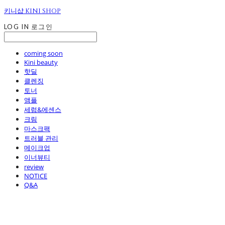
키니샵 KINI SHOP
LOG IN
로그인
coming soon
Kini beauty
핫딜
클렌징
토너
앰플
세럼&에센스
크림
마스크팩
트러블 관리
메이크업
이너뷰티
review
NOTICE
Q&A