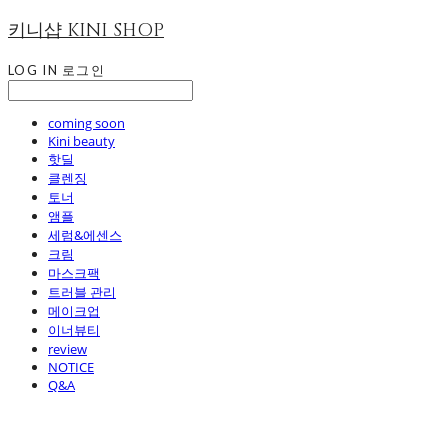
키니샵 KINI SHOP
LOG IN
로그인
coming soon
Kini beauty
핫딜
클렌징
토너
앰플
세럼&에센스
크림
마스크팩
트러블 관리
메이크업
이너뷰티
review
NOTICE
Q&A