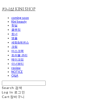
키니샵 KINI SHOP
coming soon
Kini beauty
핫딜
클렌징
토너
앰플
세럼&에센스
크림
마스크팩
트러블 관리
메이크업
이너뷰티
review
NOTICE
Q&A
Search
검색
Log In
로그인
Cart
장바구니