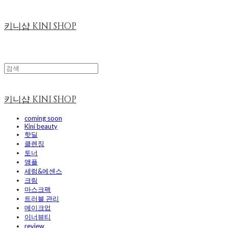
키니샵 KINI SHOP
키니샵 KINI SHOP
coming soon
Kini beauty
핫딜
클렌징
토너
앰플
세럼&에센스
크림
마스크팩
트러블 관리
메이크업
이너뷰티
review