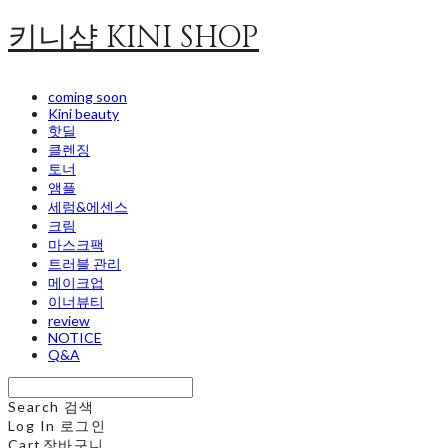
키니샵 KINI SHOP
coming soon
Kini beauty
핫딜
클렌징
토너
앰플
세럼&에센스
크림
마스크팩
트러블 관리
메이크업
이너뷰티
review
NOTICE
Q&A
Search
검색
Log In
로그인
Cart
장바구니