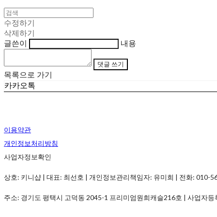
수정하기
삭제하기
글쓴이
내용
댓글 쓰기
목록으로 가기
카카오톡
이용약관
개인정보처리방침
사업자정보확인
상호: 키니샵 | 대표: 최선호 | 개인정보관리책임자: 유미희 | 전화: 010-5690-
주소: 경기도 평택시 고덕동 2045-1 프리미엄원희캐슬216호 | 사업자