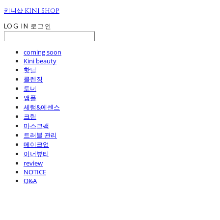
키니샵 KINI SHOP
LOG IN
로그인
coming soon
Kini beauty
핫딜
클렌징
토너
앰플
세럼&에센스
크림
마스크팩
트러블 관리
메이크업
이너뷰티
review
NOTICE
Q&A