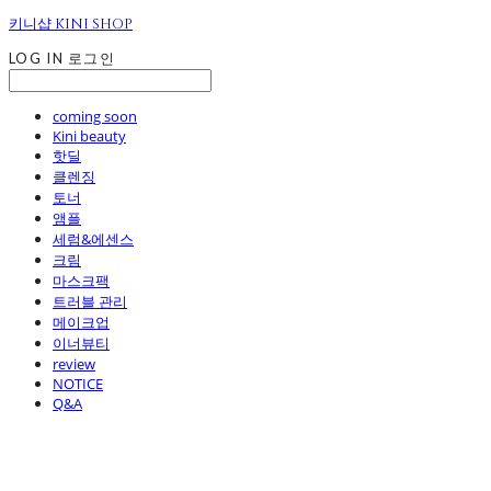
키니샵 KINI SHOP
LOG IN
로그인
coming soon
Kini beauty
핫딜
클렌징
토너
앰플
세럼&에센스
크림
마스크팩
트러블 관리
메이크업
이너뷰티
review
NOTICE
Q&A