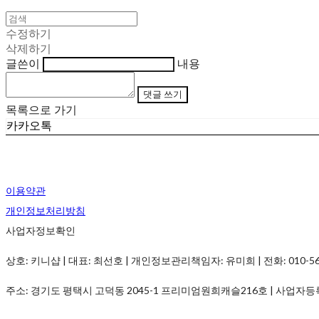
수정하기
삭제하기
글쓴이
내용
댓글 쓰기
목록으로 가기
카카오톡
이용약관
개인정보처리방침
사업자정보확인
상호: 키니샵 | 대표: 최선호 | 개인정보관리책임자: 유미희 | 전화: 010-5690-
주소: 경기도 평택시 고덕동 2045-1 프리미엄원희캐슬216호 | 사업자