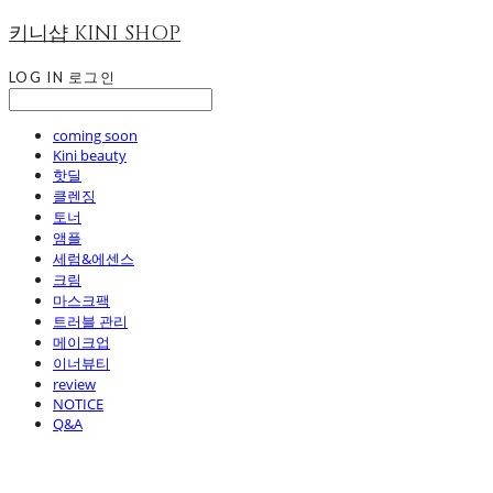
키니샵 KINI SHOP
LOG IN
로그인
coming soon
Kini beauty
핫딜
클렌징
토너
앰플
세럼&에센스
크림
마스크팩
트러블 관리
메이크업
이너뷰티
review
NOTICE
Q&A