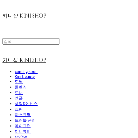
키니샵 KINI SHOP
키니샵 KINI SHOP
coming soon
Kini beauty
핫딜
클렌징
토너
앰플
세럼&에센스
크림
마스크팩
트러블 관리
메이크업
이너뷰티
review