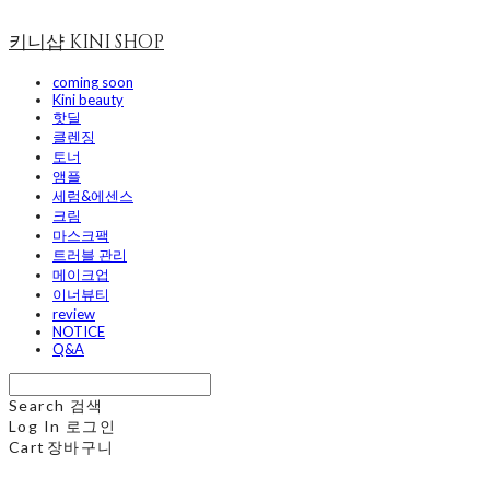
키니샵 KINI SHOP
coming soon
Kini beauty
핫딜
클렌징
토너
앰플
세럼&에센스
크림
마스크팩
트러블 관리
메이크업
이너뷰티
review
NOTICE
Q&A
Search
검색
Log In
로그인
Cart
장바구니