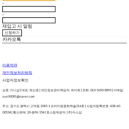
-
-
재입고 시 알림
신청하기
카카오톡
이용약관
개인정보처리방침
사업자정보확인
상호: 키니샵 | 대표: 최선호 | 개인정보관리책임자: 유미희 | 전화: 010-5690-8895 | 이메일:
sun90091@naver.com
주소: 경기도 평택시 고덕동 2045-1 프리미엄원희캐슬216호 | 사업자등록번호:
438-60-
00534
| 통신판매:
20-평택-554
| 호스팅제공자: (주)식스샵