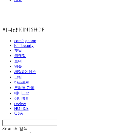
키니샵 KINI SHOP
coming soon
Kini beauty
핫딜
클렌징
토너
앰플
세럼&에센스
크림
마스크팩
트러블 관리
메이크업
이너뷰티
review
NOTICE
Q&A
Search
검색