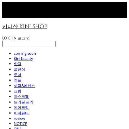
키니샵 KINI SHOP
LOG IN
로그인
coming soon
Kini beauty
핫딜
클렌징
토너
앰플
세럼&에센스
크림
마스크팩
트러블 관리
메이크업
이너뷰티
review
NOTICE
Q&A