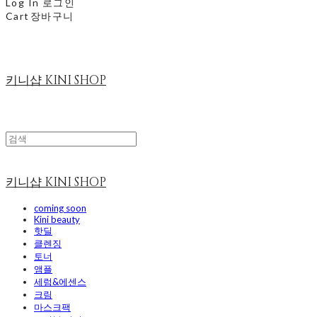
Log In
로그인
Cart
장바구니
키니샵 KINI SHOP
키니샵 KINI SHOP
coming soon
Kini beauty
핫딜
클렌징
토너
앰플
세럼&에센스
크림
마스크팩