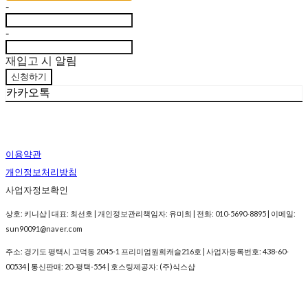
-
-
재입고 시 알림
신청하기
카카오톡
이용약관
개인정보처리방침
사업자정보확인
상호: 키니샵 | 대표: 최선호 | 개인정보관리책임자: 유미희 | 전화: 010-5690-8895 | 이메일:
sun90091@naver.com
주소: 경기도 평택시 고덕동 2045-1 프리미엄원희캐슬216호 | 사업자등록번호:
438-60-
00534
| 통신판매:
20-평택-554
| 호스팅제공자: (주)식스샵