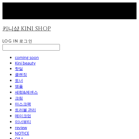
키니샵 KINI SHOP
LOG IN
로그인
coming soon
Kini beauty
핫딜
클렌징
토너
앰플
세럼&에센스
크림
마스크팩
트러블 관리
메이크업
이너뷰티
review
NOTICE
Q&A