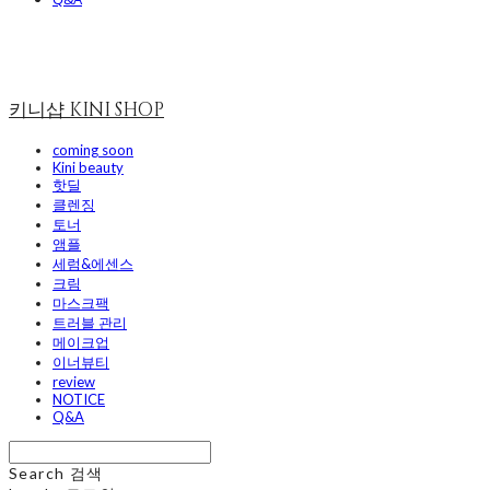
키니샵 KINI SHOP
coming soon
Kini beauty
핫딜
클렌징
토너
앰플
세럼&에센스
크림
마스크팩
트러블 관리
메이크업
이너뷰티
review
NOTICE
Q&A
Search
검색