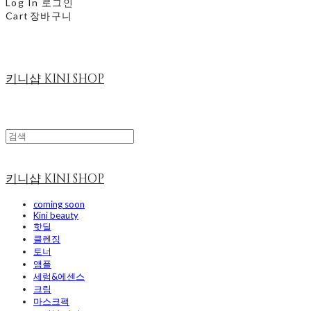
Log In
로그인
Cart
장바구니
키니샵 KINI SHOP
키니샵 KINI SHOP
coming soon
Kini beauty
핫딜
클렌징
토너
앰플
세럼&에센스
크림
마스크팩