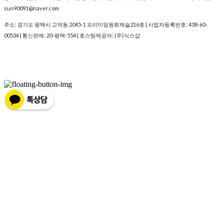
sun90091@naver.com
주소: 경기도 평택시 고덕동 2045-1 프리미엄원희캐슬216호 | 사업자등록번호:
438-60-
00534
| 통신판매:
20-평택-554
| 호스팅제공자: (주)식스샵