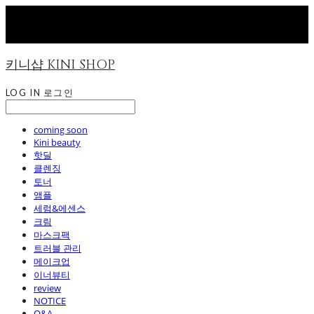
키니샵 KINI SHOP
LOG IN
로그인
coming soon
Kini beauty
핫딜
클렌징
토너
앰플
세럼&에센스
크림
마스크팩
트러블 관리
메이크업
이너뷰티
review
NOTICE
Q&A