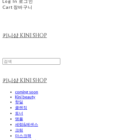
Log In
로그인
Cart
장바구니
키니샵 KINI SHOP
키니샵 KINI SHOP
coming soon
Kini beauty
핫딜
클렌징
토너
앰플
세럼&에센스
크림
마스크팩