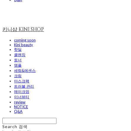
키니샵 KINI SHOP
coming soon
Kini beauty
핫딜
클렌징
토너
앰플
세럼&에센스
크림
마스크팩
트러블 관리
메이크업
이너뷰티
review
NOTICE
Q&A
Search
검색