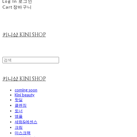
Log In
로그인
Cart
장바구니
키니샵 KINI SHOP
키니샵 KINI SHOP
coming soon
Kini beauty
핫딜
클렌징
토너
앰플
세럼&에센스
크림
마스크팩