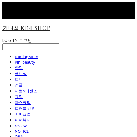
키니샵 KINI SHOP
LOG IN
로그인
coming soon
Kini beauty
핫딜
클렌징
토너
앰플
세럼&에센스
크림
마스크팩
트러블 관리
메이크업
이너뷰티
review
NOTICE
Q&A