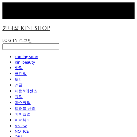
키니샵 KINI SHOP
LOG IN
로그인
coming soon
Kini beauty
핫딜
클렌징
토너
앰플
세럼&에센스
크림
마스크팩
트러블 관리
메이크업
이너뷰티
review
NOTICE
Q&A