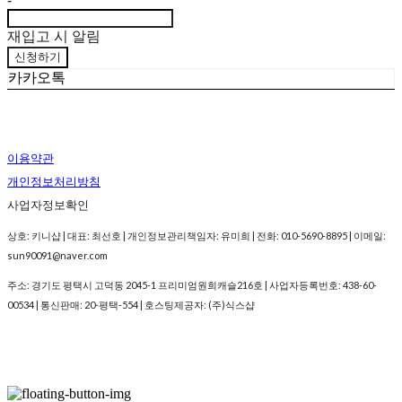
-
재입고 시 알림
신청하기
카카오톡
이용약관
개인정보처리방침
사업자정보확인
상호: 키니샵 | 대표: 최선호 | 개인정보관리책임자: 유미희 | 전화: 010-5690-8895 | 이메일:
sun90091@naver.com
주소: 경기도 평택시 고덕동 2045-1 프리미엄원희캐슬216호 | 사업자등록번호:
438-60-
00534
| 통신판매:
20-평택-554
| 호스팅제공자: (주)식스샵