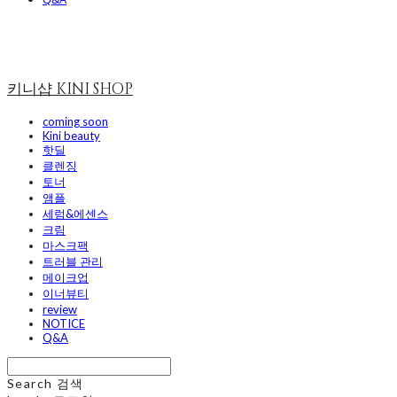
키니샵 KINI SHOP
coming soon
Kini beauty
핫딜
클렌징
토너
앰플
세럼&에센스
크림
마스크팩
트러블 관리
메이크업
이너뷰티
review
NOTICE
Q&A
Search
검색