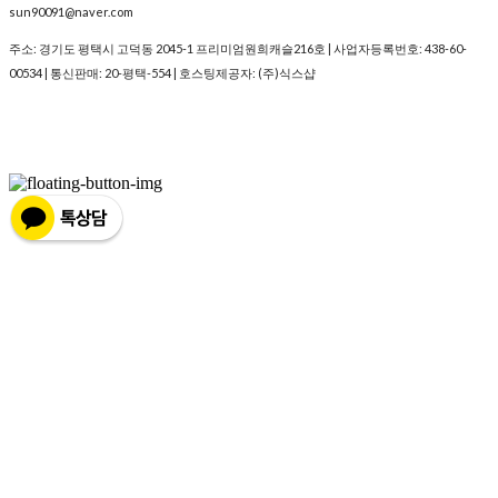
sun90091@naver.com
주소: 경기도 평택시 고덕동 2045-1 프리미엄원희캐슬216호 | 사업자등록번호:
438-60-
00534
| 통신판매:
20-평택-554
| 호스팅제공자: (주)식스샵