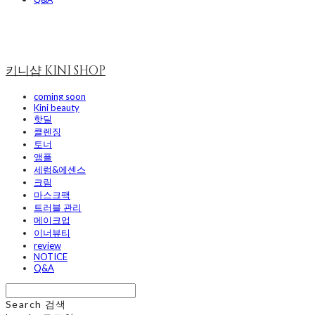
키니샵 KINI SHOP
coming soon
Kini beauty
핫딜
클렌징
토너
앰플
세럼&에센스
크림
마스크팩
트러블 관리
메이크업
이너뷰티
review
NOTICE
Q&A
Search
검색