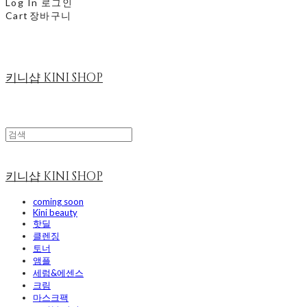
Log In
로그인
Cart
장바구니
키니샵 KINI SHOP
키니샵 KINI SHOP
coming soon
Kini beauty
핫딜
클렌징
토너
앰플
세럼&에센스
크림
마스크팩