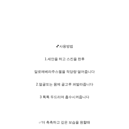
💕사용방법
1.세안을 하고 스킨을 한후
알로에베라주스젤을 적당량 덜어줍니다
2.얼굴또는 몸에 골고루 펴발라줍니다
3 톡톡 두드리며 흡수시켜줍니다
✅더 촉촉하고 깊은 보습을 원할때