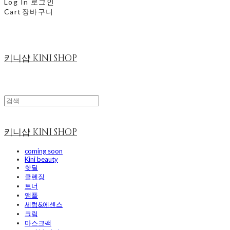
Log In
로그인
Cart
장바구니
키니샵 KINI SHOP
키니샵 KINI SHOP
coming soon
Kini beauty
핫딜
클렌징
토너
앰플
세럼&에센스
크림
마스크팩