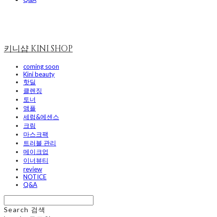
키니샵 KINI SHOP
coming soon
Kini beauty
핫딜
클렌징
토너
앰플
세럼&에센스
크림
마스크팩
트러블 관리
메이크업
이너뷰티
review
NOTICE
Q&A
Search
검색