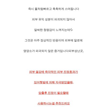
즉시 물처럼빠르고 촉촉하게 스며듭니다
피부 유익 성분이 파괴되지 않아서
알싸한 청량감이 느껴지는데💦
그것은 아주 정상적인 반응이며 피부에 알로에
영양소가 파괴되지 않은 증거입니다피부성난곳,
피부 열감에 즉각적인 피부 진정효과가
있어햇빛에 의해 자극받았을때,
압출후 진정이 필요할때
사용하시는걸 추천드려요