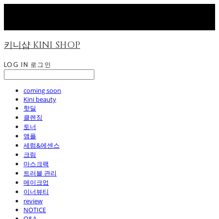
키니샵 KINI SHOP
LOG IN
로그인
coming soon
Kini beauty
핫딜
클렌징
토너
앰플
세럼&에센스
크림
마스크팩
트러블 관리
메이크업
이너뷰티
review
NOTICE
Q&A