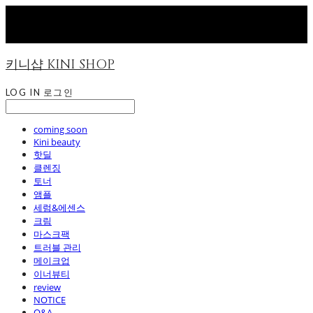
키니샵 KINI SHOP
LOG IN
로그인
coming soon
Kini beauty
핫딜
클렌징
토너
앰플
세럼&에센스
크림
마스크팩
트러블 관리
메이크업
이너뷰티
review
NOTICE
Q&A