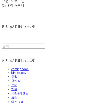
Log In
로그인
Cart
장바구니
키니샵 KINI SHOP
키니샵 KINI SHOP
coming soon
Kini beauty
핫딜
클렌징
토너
앰플
세럼&에센스
크림
마스크팩