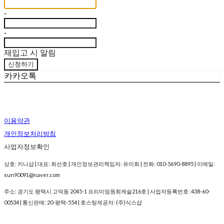
-
-
재입고 시 알림
신청하기
카카오톡
이용약관
개인정보처리방침
사업자정보확인
상호: 키니샵 | 대표: 최선호 | 개인정보관리책임자: 유미희 | 전화: 010-5690-8895 | 이메일:
sun90091@naver.com
주소: 경기도 평택시 고덕동 2045-1 프리미엄원희캐슬216호 | 사업자등록번호:
438-60-
00534
| 통신판매:
20-평택-554
| 호스팅제공자: (주)식스샵