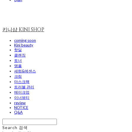
키니샵 KINI SHOP
coming soon
Kini beauty
핫딜
클렌징
토너
앰플
세럼&에센스
크림
마스크팩
트러블 관리
메이크업
이너뷰티
review
NOTICE
Q&A
Search
검색